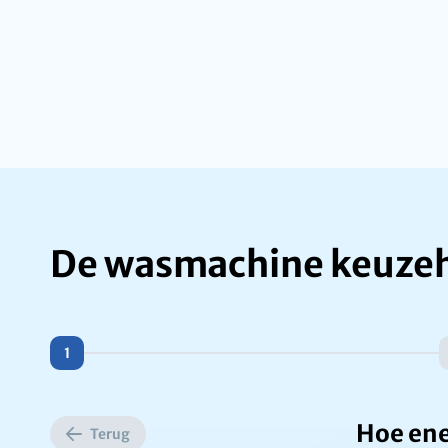
De wasmachine keuze
1
Hoe ene
Terug