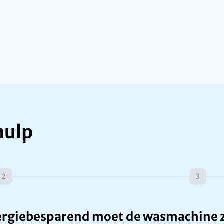
hulp
2
3
rgiebesparend moet de wasmachine z