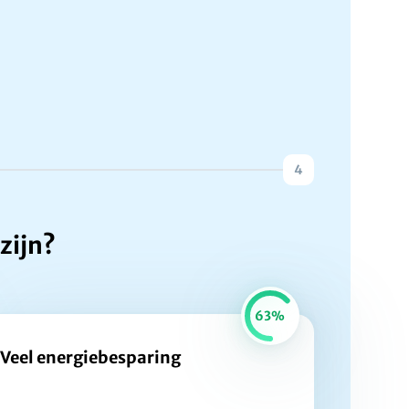
4
zijn?
63%
Veel energiebesparing