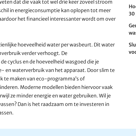
ten dat die vaak tot wel drie keer zoveel stroom
Ho
rschil in energieconsumptie kan oplopen tot meer
30
aardoor het financieel interessanter wordt om over
Ge
wa
ienlijke hoeveelheid water per wasbeurt. Dit water
Slu
vo
verbruik verder verhoogt. De
de cyclus en de hoeveelheid wasgoed die je
ie- en waterverbruik van het apparaat. Door slim te
uik te maken van eco-programma’s of
rminderen. Moderne modellen bieden hiervoor vaak
wijl ze minder energie en water gebruiken. Wil je
wassen? Dan is het raadzaam om te investeren in
assen.