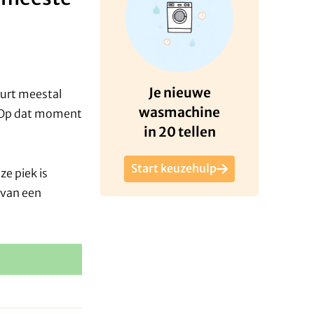
Je nieuwe
eurt meestal
wasmachine
. Op dat moment
in 20 tellen
Start keuzehulp
ze piek is
 van een