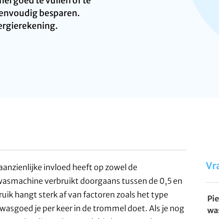
l goed te vullen of te
eenvoudig besparen.
ergierekening.
Vr
anzienlijke invloed heeft op zowel de
wasmachine verbruikt doorgaans tussen de 0,5 en
ruik hangt sterk af van factoren zoals het type
Pi
sgoed je per keer in de trommel doet. Als je nog
wa