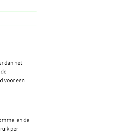
er dan het
lde
ld voor een
rommel en de
ruik per