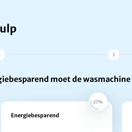
ulp
2
3
giebesparend moet de wasmachine 
27%
Energiebesparend