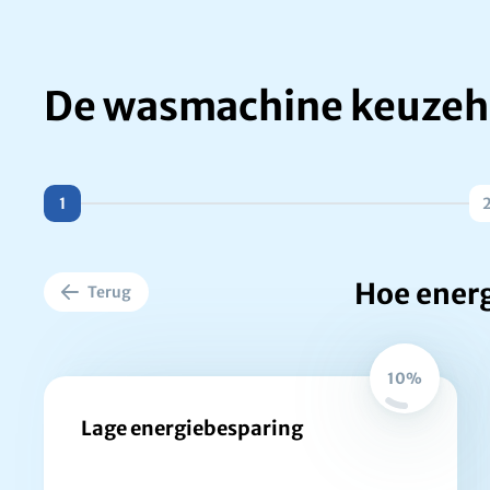
De wasmachine keuzeh
1
Hoe ener
Terug
10%
Lage energiebesparing