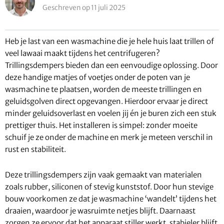
Geschreven op 11 juli 2025
Heb je last van een wasmachine die je hele huis laat trillen of
veel lawaai maakt tijdens het centrifugeren?
Trillingsdempers bieden dan een eenvoudige oplossing. Door
deze handige matjes of voetjes onder de poten van je
wasmachine te plaatsen, worden de meeste trillingen en
geluidsgolven direct opgevangen. Hierdoor ervaar je direct
minder geluidsoverlast en voelen jij én je buren zich een stuk
prettiger thuis. Het installeren is simpel: zonder moeite
schuif je ze onder de machine en merk je meteen verschil in
rust en stabiliteit.
Deze trillingsdempers zijn vaak gemaakt van materialen
zoals rubber, siliconen of stevig kunststof. Door hun stevige
bouw voorkomen ze dat je wasmachine ‘wandelt’ tijdens het
draaien, waardoor je wasruimte netjes blijft. Daarnaast
zorgen ze ervoor dat het apparaat stiller werkt, stabieler blijft