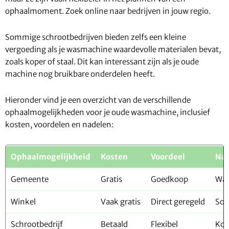
ophaalmoment. Zoek online naar bedrijven in jouw regio.
Sommige schrootbedrijven bieden zelfs een kleine
vergoeding als je wasmachine waardevolle materialen bevat,
zoals koper of staal. Dit kan interessant zijn als je oude
machine nog bruikbare onderdelen heeft.
Hieronder vind je een overzicht van de verschillende
ophaalmogelijkheden voor je oude wasmachine, inclusief
kosten, voordelen en nadelen:
Ophaalmogelijkheid
Kosten
Voordeel
Nad
Gemeente
Gratis
Goedkoop
Wac
Winkel
Vaak gratis
Direct geregeld
Som
Schrootbedrijf
Betaald
Flexibel
Kos