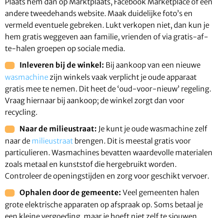
Plaats hem dan op Marktplaats, Facebook Marketplace of een
andere tweedehands website. Maak duidelijke foto’s en
vermeld eventuele gebreken. Lukt verkopen niet, dan kun je
hem gratis weggeven aan familie, vrienden of via gratis-af-
te-halen groepen op sociale media.
Inleveren bij de winkel:
Bij aankoop van een nieuwe
wasmachine
zijn winkels vaak verplicht je oude apparaat
gratis mee te nemen. Dit heet de ‘oud-voor-nieuw’ regeling.
Vraag hiernaar bij aankoop; de winkel zorgt dan voor
recycling.
Naar de milieustraat:
Je kunt je oude wasmachine zelf
naar de
milieustraat
brengen. Dit is meestal gratis voor
particulieren. Wasmachines bevatten waardevolle materialen
zoals metaal en kunststof die hergebruikt worden.
Controleer de openingstijden en zorg voor geschikt vervoer.
Ophalen door de gemeente:
Veel gemeenten halen
grote elektrische apparaten op afspraak op. Soms betaal je
een kleine vergoeding, maar je hoeft niet zelf te sjouwen.