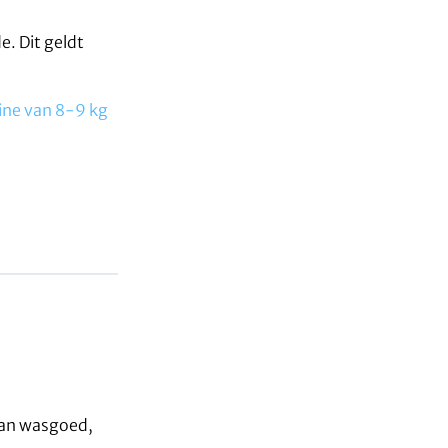
. Dit geldt
ne van 8-9 kg
aan wasgoed,