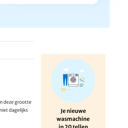
n deze grootte
iet dagelijks
Je nieuwe
wasmachine
in 20 tellen