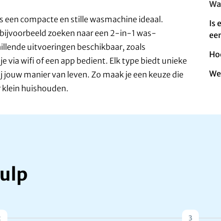
Wa
is een compacte en stille wasmachine ideaal.
Is
je bijvoorbeeld zoeken naar een 2-in-1 was-
een
hillende uitvoeringen beschikbaar, zoals
Ho
 via wifi of een app bedient. Elk type biedt unieke
We
ij jouw manier van leven. Zo maak je een keuze die
r klein huishouden.
ulp
2
3