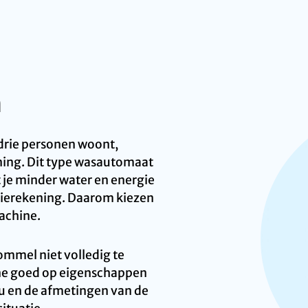
n
 drie personen woont,
ning. Dit type wasautomaat
 je minder water en energie
rgierekening. Daarom kiezen
achine.
rommel niet volledig te
hine goed op eigenschappen
au en de afmetingen van de