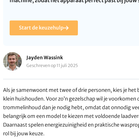
machine, zodat het apparaat perfect past bij jouw s
Start de keuzehulp
Jayden Wassink
Geschreven op 11 juli 2025
Als je samenwoont met twee of drie personen, kies je het 
klein huishouden. Voor zo’n gezelschap wil je voorkomen
trommelinhoud dan je nodig hebt, omdat dat onnodig veel
belangrijk om een model te kiezen met voldoende laadve
Daarnaast spelen energiezuinigheid en praktische waspro
rol bij jouw keuze.