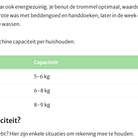
aar ook energiezuinig. Je benut de trommel optimaal, waard
 grote was met beddengoed en handdoeken, later in de week
te wassen.
chine capaciteit per huishouden:
Capaciteit
5-6 kg
6-8 kg
8-9 kg
citeit?
hebt? Hier zijn enkele situaties om rekening mee te houden: