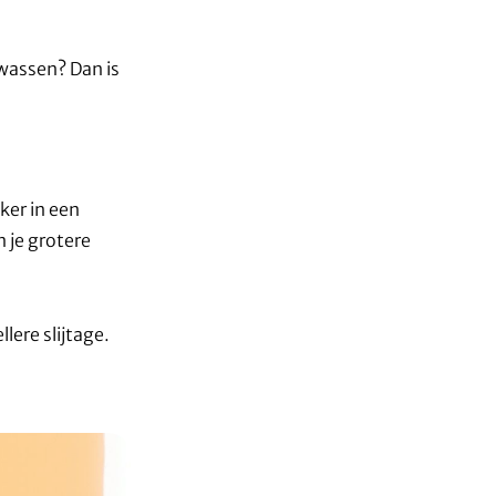
 wassen? Dan is
ker in een
 je grotere
lere slijtage.