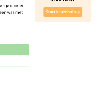
oor je minder
Start keuzehulp
 een was met