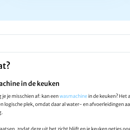
at?
achine in de keuken
 je je misschien af: kan een
wasmachine
in de keuken? Het a
en logische plek, omdat daar al water- en afvoerleidingen aa
g.
tsen, zodat deze uit het zicht blijft en je keuken netjes oo