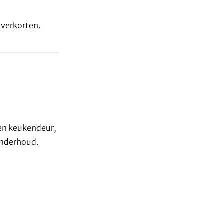
verkorten.
een keukendeur,
 onderhoud.