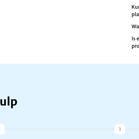
Ku
pl
Wa
Is
pr
ulp
2
3