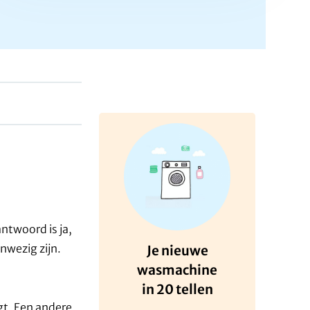
ntwoord is ja,
nwezig zijn.
Je nieuwe
wasmachine
in 20 tellen
gt. Een andere