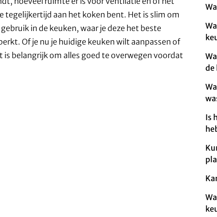
t, hoeveel ruimte er is voor ventilatie en of het
Wa
e tegelijkertijd aan het koken bent. Het is slim om
Wa
gebruik in de keuken, waar je deze het beste
ke
erkt. Of je nu je huidige keuken wilt aanpassen of
 is belangrijk om alles goed te overwegen voordat
Wa
de
Wa
wa
Is 
he
Ku
pl
Ka
Wa
ke