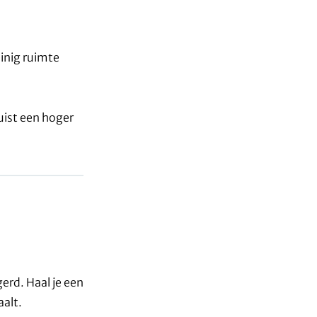
einig ruimte
uist een hoger
erd. Haal je een
aalt.