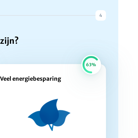
4
zijn?
63%
Veel energiebesparing