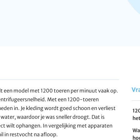
Vr
lt een model met 1200 toeren per minuut vaak op.
centrifugeersnelheid. Met een 1200-toeren
eden in. Je kleding wordt goed schoon en verliest
12
 water, waardoor je was sneller droogt. Dat is
he
irect wilt ophangen. In vergelijking met apparaten
Wa
il in restvocht na afloop.
ho