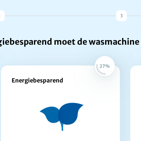
2
3
giebesparend moet de wasmachine 
27%
Energiebesparend