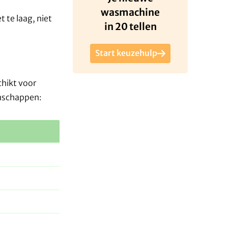
wasmachine
 te laag, niet
in 20 tellen
Start keuzehulp
chikt voor
enschappen: