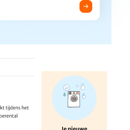
t tijdens het
toerental
Je nieuwe