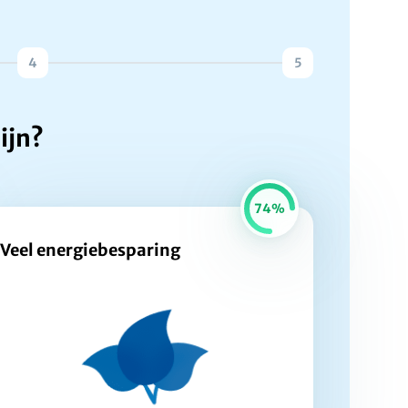
4
5
ijn?
74%
Veel energiebesparing