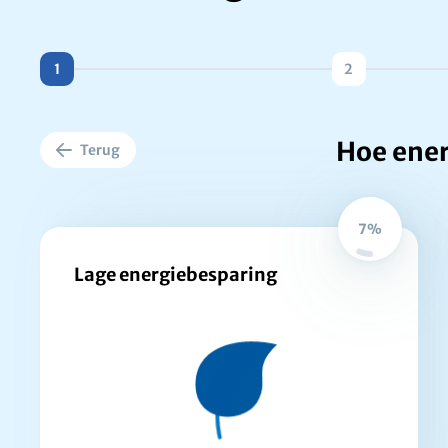
1
2
Hoe ener
Terug
7%
Lage energiebesparing