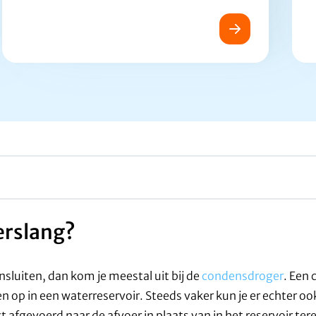
erslang?
nsluiten, dan kom je meestal uit bij de
condensdroger
. Een
en op in een waterreservoir. Steeds vaker kun je er echter oo
 afgevoerd naar de afvoer in plaats van in het reservoir te