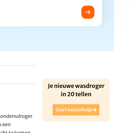
Je nieuwe wasdroger
in 20 tellen
Start keuzehulp
 condensdroger
k een
recht te komen.