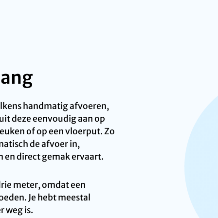
lang
telkens handmatig afvoeren,
luit deze eenvoudig aan op
keuken of op een vloerput. Zo
atisch de afvoer in,
n en direct gemak ervaart.
 drie meter, omdat een
oeden. Je hebt meestal
r weg is.