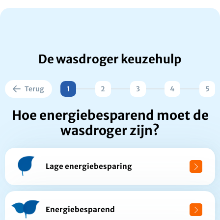
De wasdroger keuzehulp
Terug
1
2
3
4
5
Hoe energiebesparend moet de
wasdroger zijn?
Lage energiebesparing
Energiebesparend