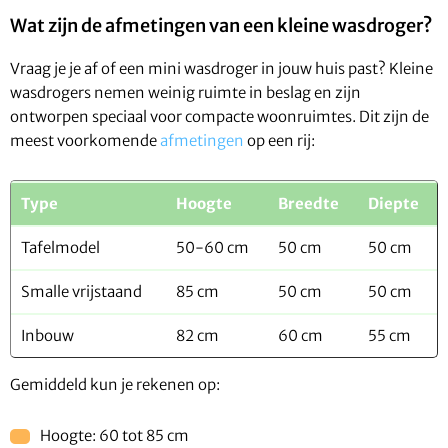
Wat zijn de afmetingen van een kleine wasdroger?
Vraag je je af of een mini wasdroger in jouw huis past? Kleine
wasdrogers nemen weinig ruimte in beslag en zijn
ontworpen speciaal voor compacte woonruimtes. Dit zijn de
meest voorkomende
afmetingen
op een rij:
Type
Hoogte
Breedte
Diepte
Tafelmodel
50-60 cm
50 cm
50 cm
Smalle vrijstaand
85 cm
50 cm
50 cm
Inbouw
82 cm
60 cm
55 cm
Gemiddeld kun je rekenen op:
Hoogte: 60 tot 85 cm