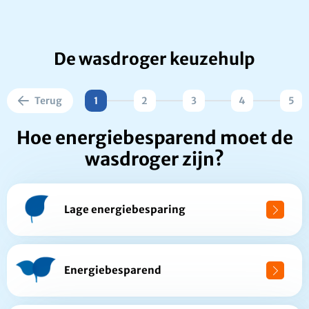
De wasdroger keuzehulp
Terug
1
2
3
4
5
Hoe energiebesparend moet de
wasdroger zijn?
Lage energiebesparing
Energiebesparend