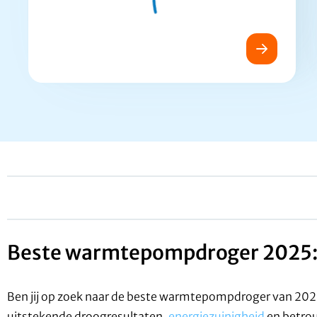
Beste warmtepompdroger 2025: w
Ben jij op zoek naar de beste warmtepompdroger van 2025?
uitstekende droogresultaten,
energiezuinigheid
en betro