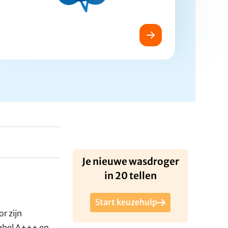
Je nieuwe wasdroger
in 20 tellen
Start keuzehulp
r zijn
abel A+++ en