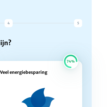
4
5
ijn?
74%
Veel energiebesparing