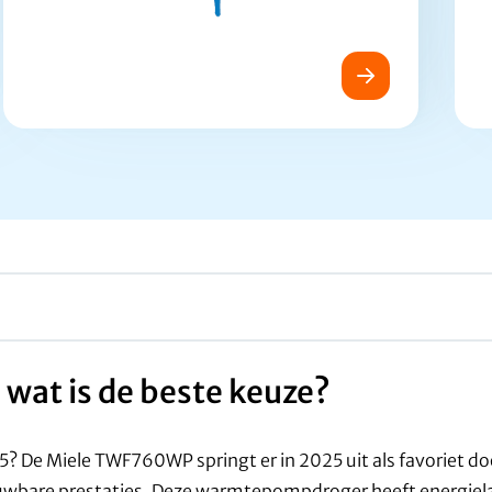
at is de beste keuze?
 De Miele TWF760WP springt er in 2025 uit als favoriet doo
uwbare prestaties. Deze warmtepompdroger heeft energiel