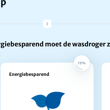
lp
3
giebesparend moet de wasdroger z
19%
Energiebesparend