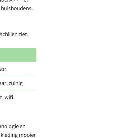
e huishoudens.
chillen ziet:
sor
ar, zuinig
, wifi
hnologie en
e kleding mooier