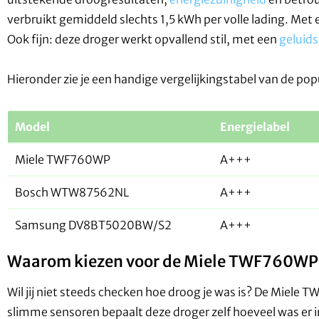
verbruikt gemiddeld slechts 1,5 kWh per volle lading. Met
Ook fijn: deze droger werkt opvallend stil, met een
geluid
Hieronder zie je een handige vergelijkingstabel van de po
Model
Energielabel
Miele TWF760WP
A+++
Bosch WTW87562NL
A+++
Samsung DV8BT5020BW/S2
A+++
Waarom kiezen voor de Miele TWF760WP
Wil jij niet steeds checken hoe droog je was is? De Mie
slimme sensoren bepaalt deze droger zelf hoeveel was er in