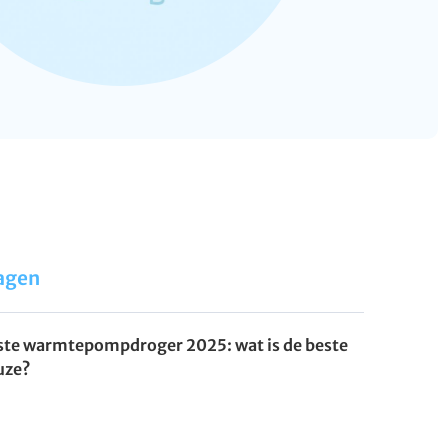
agen
ste warmtepompdroger 2025: wat is de beste
uze?