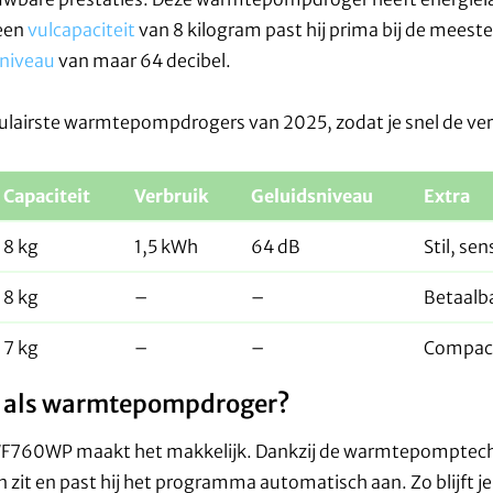
 een
vulcapaciteit
van 8 kilogram past hij prima bij de meest
sniveau
van maar 64 decibel.
pulairste warmtepompdrogers van 2025, zodat je snel de vers
Capaciteit
Verbruik
Geluidsniveau
Extra
8 kg
1,5 kWh
64 dB
Stil, sen
8 kg
–
–
Betaalba
7 kg
–
–
Compact
 als warmtepompdroger?
le TWF760WP maakt het makkelijk. Dankzij de warmtepomptec
 zit en past hij het programma automatisch aan. Zo blijft j