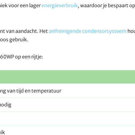
iek voor een lager
energieverbruik
, waardoor je bespaart o
nt van aandacht. Het
zelfreinigende condensorsysteem
hou
loos gebruik.
60WP op een rijtje:
g van tijd en temperatuur
nodig
uik