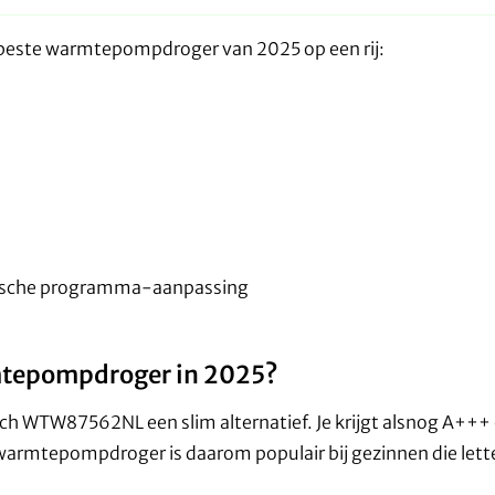
 beste warmtepompdroger van 2025 op een rij:
tische programma-aanpassing
rmtepompdroger in 2025?
h WTW87562NL een slim alternatief. Je krijgt alsnog A+++ 
e warmtepompdroger is daarom populair bij gezinnen die let