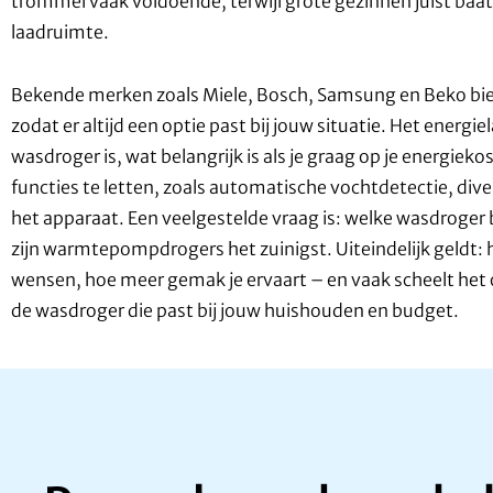
trommel vaak voldoende, terwijl grote gezinnen juist ba
laadruimte.
Bekende merken zoals Miele, Bosch, Samsung en Beko bied
zodat er altijd een optie past bij jouw situatie. Het energ
wasdroger is, wat belangrijk is als je graag op je energie
functies te letten, zoals automatische vochtdetectie, di
het apparaat. Een veelgestelde vraag is: welke wasdroge
zijn warmtepompdrogers het zuinigst. Uiteindelijk geldt: 
wensen, hoe meer gemak je ervaart – en vaak scheelt het o
de wasdroger die past bij jouw huishouden en budget.