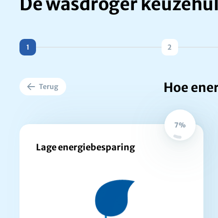
De wasdroger keuzehu
1
2
Hoe ener
Terug
7%
Lage energiebesparing