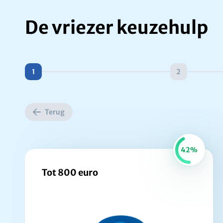
De vriezer keuzehulp
1
2
Terug
42%
Tot 800 euro